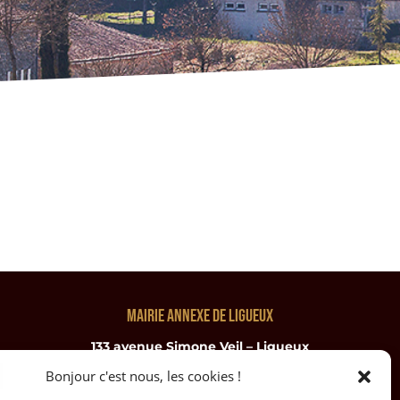
Mairie annexe de ligueux
133 avenue Simone Veil – Ligueux
24460 Sorges et Ligueux en Périgord
Bonjour c'est nous, les cookies !
Téléphone : 05.53.05.03.05