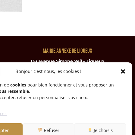
Mairie annexe de ligueux
133 avenue Simone Veil – Ligueux
24460 Sorges et Ligueux en Périgord
Bonjour c'est nous, les cookies !
Téléphone : 05.53.05.03.05
in de
cookies
pour bien fonctionner et vous proposer un
mairie@sorges-ligueux.fr
ous ressemble
.
cepter, refuser ou personnaliser vos choix.
Horaires d’ouverture au public :
ices
Lundi de 8h30 à 12h30
Jeudi de 13h30 à 17h30
pter
Refuser
Je choisis