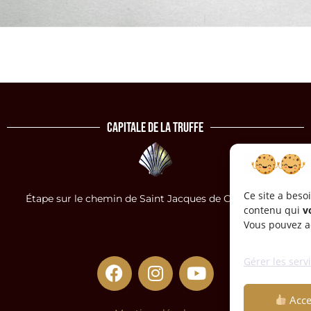
Capitale de la Truffe
Ce site a beso
Étape sur le chemin de Saint Jacques de Compostelle
contenu qui
v
Vous pouvez ac
Gérer les serv
Acce